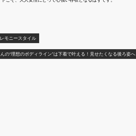
レモニースタイル
んの“理想のボディライン”は下着で叶える！見せたくなる後ろ姿へ