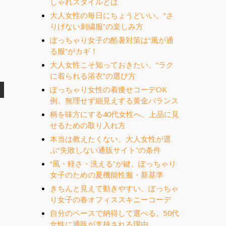
しゃれスタイルとは
大人女性の毎日にちょうどいい。“さ
りげない刺繍服”の楽しみ方
ぽっちゃり女子の酷暑対策は“風が通
る服”がカギ！
大人女性こそ知っておきたい。“ラク
に着られる浴衣”の選び方
ぽっちゃり女性の着痩せコーデOK
例。無理せず細見えする黄金バランス
柄を味方にする40代女性へ。上品に見
せるための取り入れ方
本当は教えたくない。大人女性が選
ぶ“失敗しない通販サイト”の条件
“風・軽さ・洗える”が鍵。ぽっちゃり
女子のための夏機能性服・新基準
きちんと見えて動きやすい。ぽっちゃ
り女子の春オフィススキニーコーデ
自分のペースで納得して選べる。50代
女性に通販が支持される理由