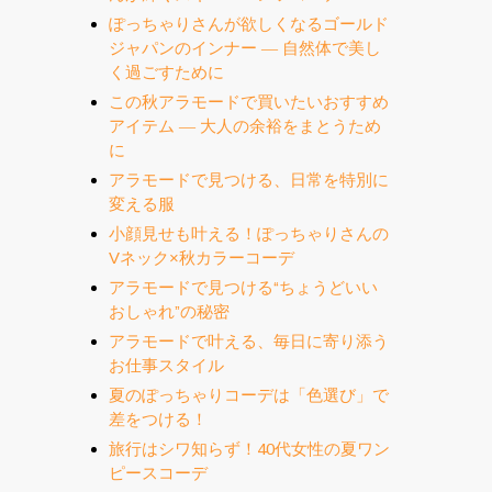
ぽっちゃりさんが欲しくなるゴールド
ジャパンのインナー ― 自然体で美し
く過ごすために
この秋アラモードで買いたいおすすめ
アイテム ― 大人の余裕をまとうため
に
アラモードで見つける、日常を特別に
変える服
小顔見せも叶える！ぽっちゃりさんの
Vネック×秋カラーコーデ
アラモードで見つける“ちょうどいい
おしゃれ”の秘密
アラモードで叶える、毎日に寄り添う
お仕事スタイル
夏のぽっちゃりコーデは「色選び」で
差をつける！
旅行はシワ知らず！40代女性の夏ワン
ピースコーデ