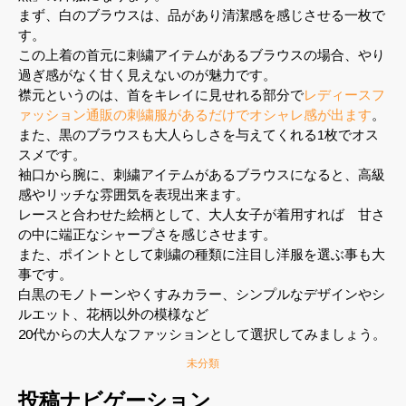
まず、白のブラウスは、品があり清潔感を感じさせる一枚で
す。
この上着の首元に刺繍アイテムがあるブラウスの場合、やり
過ぎ感がなく甘く見えないのが魅力です。
襟元というのは、首をキレイに見せれる部分で
レディースフ
ァッション通販の刺繍服があるだけでオシャレ感が出ます
。
また、黒のブラウスも大人らしさを与えてくれる1枚でオス
スメです。
袖口から腕に、刺繍アイテムがあるブラウスになると、高級
感やリッチな雰囲気を表現出来ます。
レースと合わせた絵柄として、大人女子が着用すれば 甘さ
の中に端正なシャープさを感じさせます。
また、ポイントとして刺繍の種類に注目し洋服を選ぶ事も大
事です。
白黒のモノトーンやくすみカラー、シンプルなデザインやシ
ルエット、花柄以外の模様など
20代からの大人なファッションとして選択してみましょう。
未分類
投稿ナビゲーション