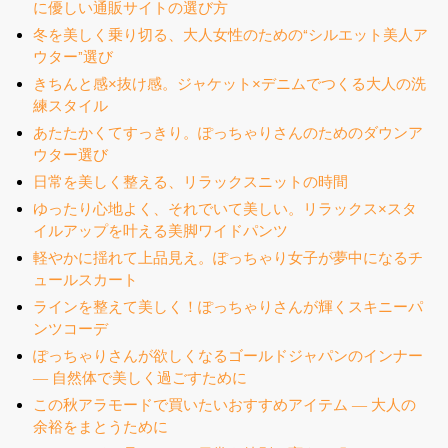
に優しい通販サイトの選び方
冬を美しく乗り切る、大人女性のための“シルエット美人ア
ウター”選び
きちんと感×抜け感。ジャケット×デニムでつくる大人の洗
練スタイル
あたたかくてすっきり。ぽっちゃりさんのためのダウンア
ウター選び
日常を美しく整える、リラックスニットの時間
ゆったり心地よく、それでいて美しい。リラックス×スタ
イルアップを叶える美脚ワイドパンツ
軽やかに揺れて上品見え。ぽっちゃり女子が夢中になるチ
ュールスカート
ラインを整えて美しく！ぽっちゃりさんが輝くスキニーパ
ンツコーデ
ぽっちゃりさんが欲しくなるゴールドジャパンのインナー
― 自然体で美しく過ごすために
この秋アラモードで買いたいおすすめアイテム ― 大人の
余裕をまとうために