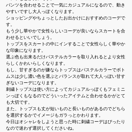
パンツを合わせることで一気にカジュアルになるので、動き
やすいですし大人っぽくなります。
ショッピングやちょっとしたお出かけにおすすめのコーデで
す。
もう少し華やかで女性らしいコーデが良いならスカートを合
わせるといいでしょう。
トップスをスカートの中にインすることで女性らしく華やか
な印象になります。
選ぶ色も出来るだけパステルカラーを取り入れるとより女性
らしくかわいらしくなります。
もし、甘すぎるのが嫌ならトップスはパステルカラーでボト
ムスは少し濃い色を選ぶとバランスが取れて大人っぽい甘す
ぎないコーデになります。
刺繍トップスは使い方によってカジュアルっぽくもフェミニ
ンっぽくもなるのでどういったアイテムと合わせるかがとて
も大切です。
また、トップスも丈が短いものと長いものがあるのでどちら
を選択するかでイメージもガラっとかわります。
今日はオシャレをしようと思った時に刺繍コーデはぴったり
なので迷わず選択してくださいね。