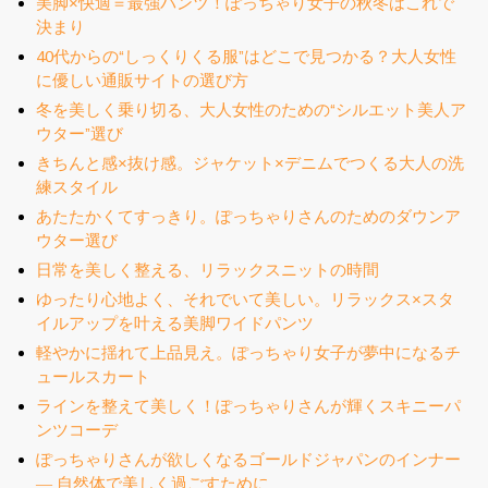
美脚×快適＝最強パンツ！ぽっちゃり女子の秋冬はこれで
決まり
40代からの“しっくりくる服”はどこで見つかる？大人女性
に優しい通販サイトの選び方
冬を美しく乗り切る、大人女性のための“シルエット美人ア
ウター”選び
きちんと感×抜け感。ジャケット×デニムでつくる大人の洗
練スタイル
あたたかくてすっきり。ぽっちゃりさんのためのダウンア
ウター選び
日常を美しく整える、リラックスニットの時間
ゆったり心地よく、それでいて美しい。リラックス×スタ
イルアップを叶える美脚ワイドパンツ
軽やかに揺れて上品見え。ぽっちゃり女子が夢中になるチ
ュールスカート
ラインを整えて美しく！ぽっちゃりさんが輝くスキニーパ
ンツコーデ
ぽっちゃりさんが欲しくなるゴールドジャパンのインナー
― 自然体で美しく過ごすために