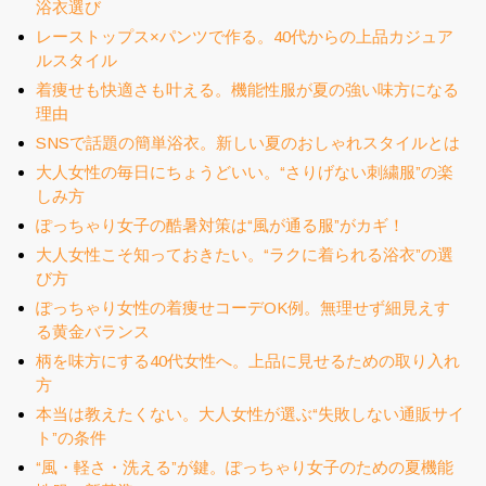
浴衣選び
レーストップス×パンツで作る。40代からの上品カジュア
ルスタイル
着痩せも快適さも叶える。機能性服が夏の強い味方になる
理由
SNSで話題の簡単浴衣。新しい夏のおしゃれスタイルとは
大人女性の毎日にちょうどいい。“さりげない刺繍服”の楽
しみ方
ぽっちゃり女子の酷暑対策は“風が通る服”がカギ！
大人女性こそ知っておきたい。“ラクに着られる浴衣”の選
び方
ぽっちゃり女性の着痩せコーデOK例。無理せず細見えす
る黄金バランス
柄を味方にする40代女性へ。上品に見せるための取り入れ
方
本当は教えたくない。大人女性が選ぶ“失敗しない通販サイ
ト”の条件
“風・軽さ・洗える”が鍵。ぽっちゃり女子のための夏機能