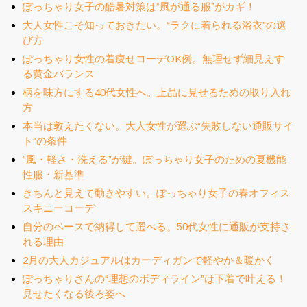
ぽっちゃり女子の酷暑対策は“風が通る服”がカギ！
大人女性こそ知っておきたい。“ラクに着られる浴衣”の選
び方
ぽっちゃり女性の着痩せコーデOK例。無理せず細見えす
る黄金バランス
柄を味方にする40代女性へ。上品に見せるための取り入れ
方
本当は教えたくない。大人女性が選ぶ“失敗しない通販サイ
ト”の条件
“風・軽さ・洗える”が鍵。ぽっちゃり女子のための夏機能
性服・新基準
きちんと見えて動きやすい。ぽっちゃり女子の春オフィス
スキニーコーデ
自分のペースで納得して選べる。50代女性に通販が支持さ
れる理由
2月の大人カジュアルはカーディガンで軽やか＆暖かく
ぽっちゃりさんの“理想のボディライン”は下着で叶える！
見せたくなる後ろ姿へ