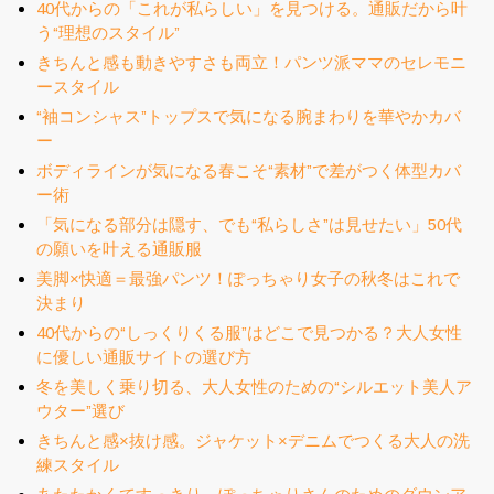
40代からの「これが私らしい」を見つける。通販だから叶
う“理想のスタイル”
きちんと感も動きやすさも両立！パンツ派ママのセレモニ
ースタイル
“袖コンシャス”トップスで気になる腕まわりを華やかカバ
ー
ボディラインが気になる春こそ“素材”で差がつく体型カバ
ー術
「気になる部分は隠す、でも“私らしさ”は見せたい」50代
の願いを叶える通販服
美脚×快適＝最強パンツ！ぽっちゃり女子の秋冬はこれで
決まり
40代からの“しっくりくる服”はどこで見つかる？大人女性
に優しい通販サイトの選び方
冬を美しく乗り切る、大人女性のための“シルエット美人ア
ウター”選び
きちんと感×抜け感。ジャケット×デニムでつくる大人の洗
練スタイル